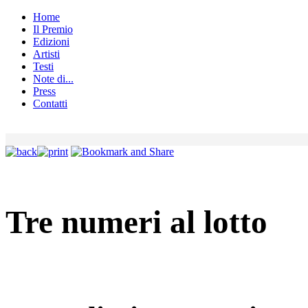
Home
Il Premio
Edizioni
Artisti
Testi
Note di...
Press
Contatti
Tre numeri al lotto