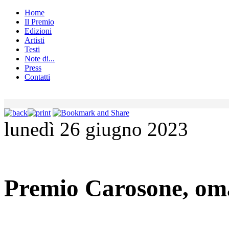
Home
Il Premio
Edizioni
Artisti
Testi
Note di...
Press
Contatti
lunedì 26 giugno 2023
Premio Carosone, oma