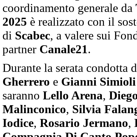
coordinamento generale da
2025
è realizzato con il sos
di
Scabec
, a valere sui Fon
partner
Canale21
.
Durante la serata condotta 
Gherrero
e
Gianni Simioli
saranno
Lello Arena
,
Diego
Malinconico
,
Silvia Falan
Iodice
,
Rosario Jermano
,
Compagnia Di Canto Pop