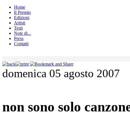
Home
Il Premio
Edizioni
Artisti
Testi
Note di...
Press
Contatti
domenica 05 agosto 2007
non sono solo canzone