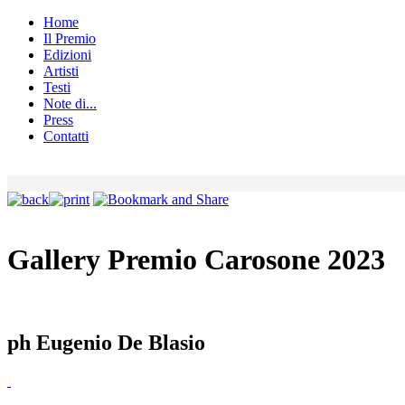
Home
Il Premio
Edizioni
Artisti
Testi
Note di...
Press
Contatti
Gallery Premio Carosone 2023
ph Eugenio De Blasio