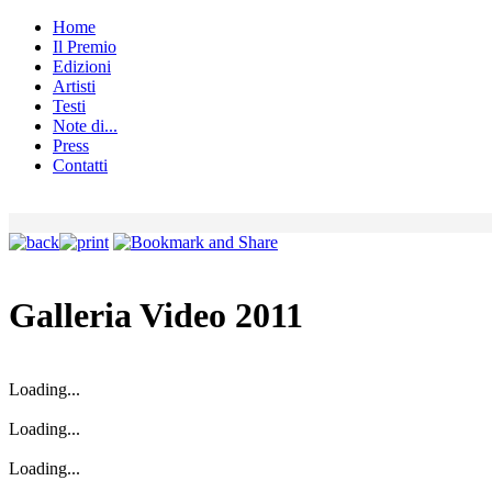
Home
Il Premio
Edizioni
Artisti
Testi
Note di...
Press
Contatti
Galleria Video 2011
Loading...
Loading...
Loading...