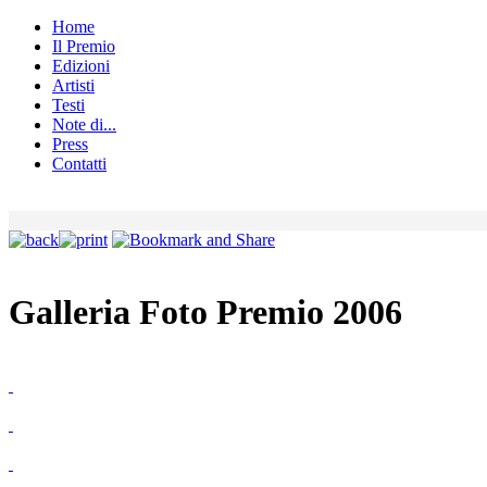
Home
Il Premio
Edizioni
Artisti
Testi
Note di...
Press
Contatti
Galleria Foto Premio 2006