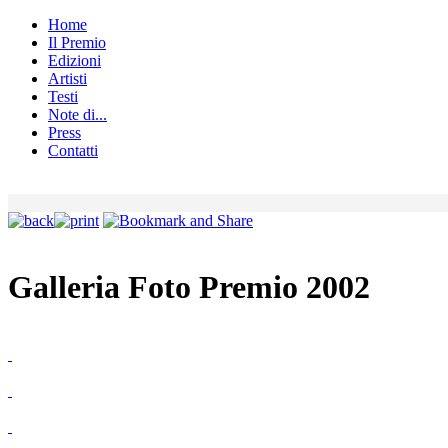
Home
Il Premio
Edizioni
Artisti
Testi
Note di...
Press
Contatti
Galleria Foto Premio 2002