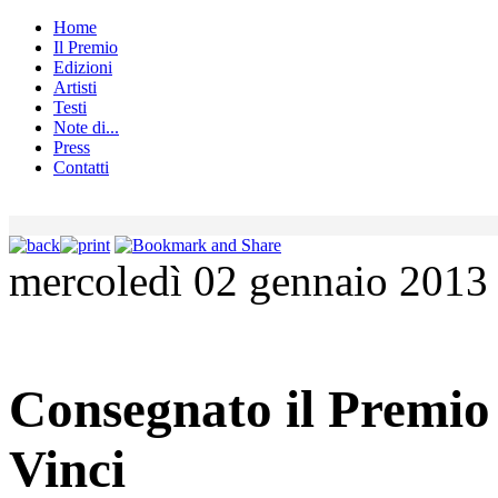
Home
Il Premio
Edizioni
Artisti
Testi
Note di...
Press
Contatti
mercoledì 02 gennaio 2013
Consegnato il Premio
Vinci