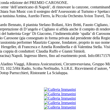
 la seconda edizione del PREMIO CAROSONE.
lle orme ‘dell’americano di Napoli’, di rinnovare la canzone, contaminando
Chiara Sun Music con il sostegno dell’Assessorato al Turismo e Spettac
la tunisina Amina, Aurelio Fierro, la Piccola Orchestra Avion Travel, T
rdo Bennato, il pianista Stefano Bollani, Alex Britti, Fausto Cigliano,
rpretazione di D’angelo e Cigliano si affida anche il compito di rend
 del batterista Gege’ Di Giacomo, l’indimenticabile ‘spalla’ di Carosone,
emio Carosone (gia consegnato in forma privata dal presidente della Re
rcussionista performer Maurizio Capone, fondatore, proprio in suo no
 Hengeller, di Francesca e Amelia Rondinella e di Valentina Stella. Visi
 la coppia di conduttori: Claudia Ruffo e Gianni Simioli.
rracina) Napoli. Ingresso libero, fino ad esurimento posti. Info:081
nde Aladino Viaggi, Alleanza Assicurazioni, Circumvesuviana, Gruppo M
RTL 102.5/Hit Radio, Scriba NetStudio, S.I.R.E. Ricevimenti d’autore,
Dotop Parrucchieri, Ristorante La Scialuppa.