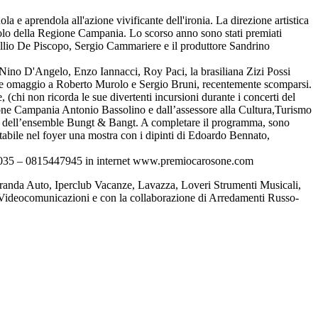
la e aprendola all'azione vivificante dell'ironia. La direzione artistica
olo della Regione Campania. Lo scorso anno sono stati premiati
ullio De Piscopo, Sergio Cammariere e il produttore Sandrino
 Nino D'Angelo, Enzo Iannacci, Roy Paci, la brasiliana Zizi Possi
ere omaggio a Roberto Murolo e Sergio Bruni, recentemente scomparsi.
 (chi non ricorda le sue divertenti incursioni durante i concerti del
gione Campania Antonio Bassolino e dall’assessore alla Cultura,Turismo
me dell’ensemble Bungt & Bangt. A completare il programma, sono
tabile nel foyer una mostra con i dipinti di Edoardo Bennato,
7157035 – 0815447945 in internet www.premiocarosone.com
iranda Auto, Iperclub Vacanze, Lavazza, Loveri Strumenti Musicali,
 Videocomunicazioni e con la collaborazione di Arredamenti Russo-