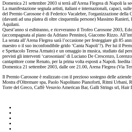
Domenica 21 settembre 2003 si terrà all'Arena Flegrea di Napoli
La manifestazione segnala artisti, italiani e internazionali, capaci, su
del Premio Carosone è di Federico Vacalebre, l'organizzazione della 
(davanti ad una platea di oltre cinquemila persone) Massimo Ranieri, 
Aquilani.
Quest’anno si esibiranno, e riceveranno il Trofeo Carosone 2003, Edoa
(accompagnata al piano da Adriano Pennino), Giacomo Rizzo. All’inte
La serata all’Arena Flegrea sarà l’occasione per festeggiare gli 85 anni
maestro o il suo inconfondibile grido ‘Canta Napoli’?). Per lui il Pr
e Spettacolo Teresa Armato) e un omaggio in musica, studiato dal pe
previsti gli interventi ‘carosoniani’ di Luciano De Crescenzo, Lorenzo
cantapittore come Renato, per la prima volta esposti a Napoli. Inedita
Domenica 21 settembre 2003, dalle ore 21.00, Arena Flegrea (Via Te
Il Premio Carosone è realizzato con il prezioso sostegno delle azie
Mostra d'Oltremare spa, Paolo Napolitano Pianoforti, Ritmi Urbani, 
Torre del Greco, Caffè Vesuvio American Bar, Galli Strings srl, Hair 