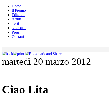
Home
Il Premio
Edizioni
Artisti
Testi
Note di...
Press
Contatti
martedì 20 marzo 2012
Ciao Lita