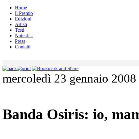
Home
Il Premio
Edizioni
Artisti
Testi
Note di...
Press
Contatti
mercoledì 23 gennaio 2008
Banda Osiris: io, ma